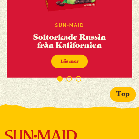
Fiber
5.8 g
Protein
3,0 g
Salt
0,02g
SUN-MAID
Soltorkade Russin
från Kalifornien
Läs mer
Top