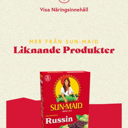
Visa Näringsinnehåll
MER FRÅN SUN-MAID
Liknande Produkter
Energi (kcal)
316 kcal
Energi (kJ)
1322 kJ
Fett
0,7 g
Varav mättat fett
0 g
Kolhydrater
76,9 g
Varav socker
71,4 g