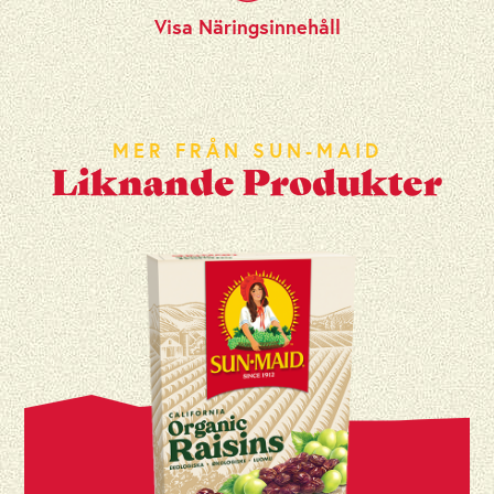
Visa Näringsinnehåll
MER FRÅN SUN-MAID
Liknande Produkter
Energi (kcal)
316 kcal
Energi (kJ)
1322 kJ
Fett
0,7 g
Varav mättat fett
0 g
Kolhydrater
76,9 g
Varav socker
71,4 g