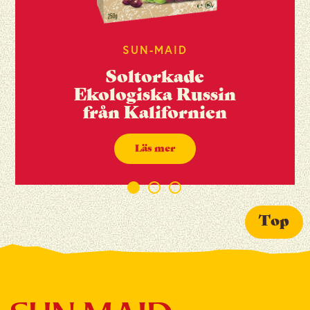
Fiber
5,8 g
Protein
3,0 g
Salt
0,02 g
SUN-MAID
Soltorkade
Ekologiska Russin
från Kalifornien
Läs mer
Top