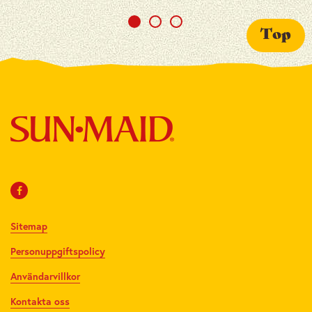
Top
Sitemap
Personuppgiftspolicy
Användarvillkor
Kontakta oss