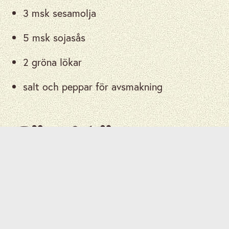
3 msk sesamolja
5 msk sojasås
2 gröna lökar
salt och peppar för avsmakning
Gör så här
Trimma och skär ett
blomkålshuvud i mindre bitar.
1
Placera blomkålen i matberedaren