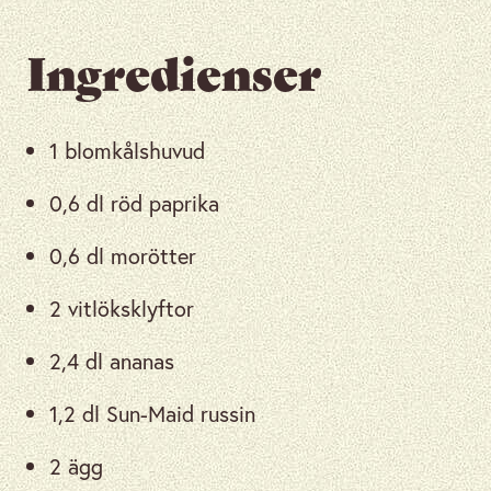
Ingredienser
1 blomkålshuvud
0,6 dl röd paprika
0,6 dl morötter
2 vitlöksklyftor
2,4 dl ananas
1,2 dl Sun-Maid russin
2 ägg