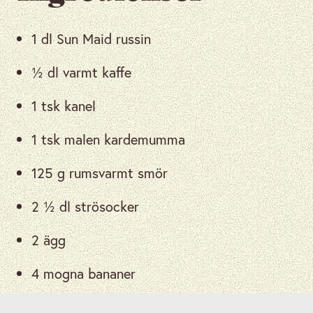
1 dl Sun Maid russin
½ dl varmt kaffe
1 tsk kanel
1 tsk malen kardemumma
125 g rumsvarmt smör
2 ½ dl strösocker
2 ägg
4 mogna bananer
1 msk vaniljsocker