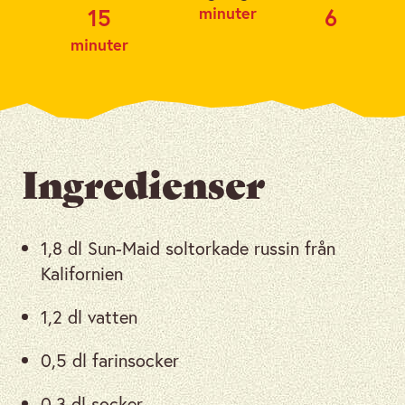
minuter
15
6
minuter
Ingredienser
1,8 dl Sun-Maid soltorkade russin från
Kalifornien
1,2 dl vatten
0,5 dl farinsocker
0,3 dl socker