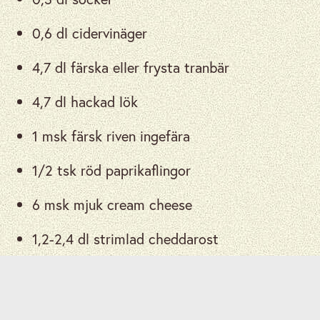
0,6 dl cidervinäger
4,7 dl färska eller frysta tranbär
4,7 dl hackad lök
1 msk färsk riven ingefära
1/2 tsk röd paprikaflingor
6 msk mjuk cream cheese
1,2-2,4 dl strimlad cheddarost
Currypulver för avsmakning
15-20 cm tortillas