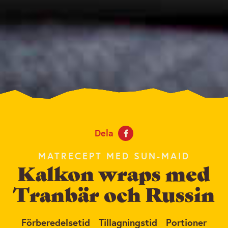
Dela
MATRECEPT MED SUN-MAID
Kalkon wraps med
Tranbär och Russin
Förberedelsetid
Tillagningstid
Portioner