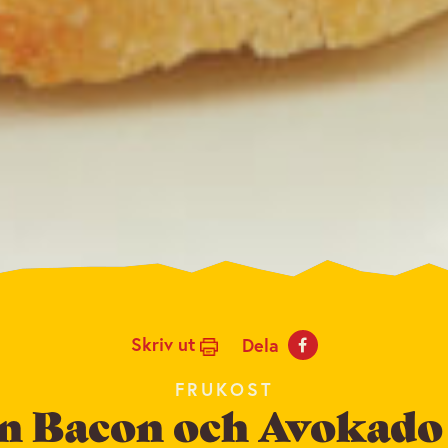
Skriv ut
Dela
FRUKOST
n Bacon och Avokado