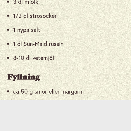
3 dl mjölk
1/2 dl strösocker
1 nypa salt
1 dl Sun-Maid russin
8-10 dl vetemjöl
Fyllning
ca 50 g smör eller margarin
kanel
200 g mandelmassa